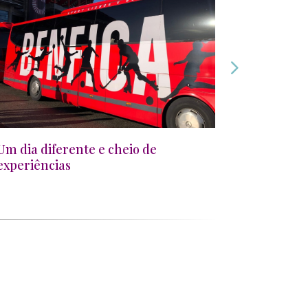
Um dia diferente e cheio de
Espírito n
experiências