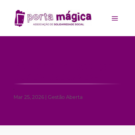
Relatório de Execução
de Atividades 2025
.
Mar 25, 2026
|
Gestão Aberta